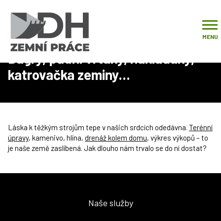
Úvod
O mně
Bagry, půdní vrtáky, náklaďáky, katrovačka zeminy…
MENU
Bagry, půdní vrtáky, náklaďáky,
katrovačka zeminy…
Láska k těžkým strojům tepe v našich srdcích odedávna.
Terénní
úpravy
, kamenivo, hlína,
drenáž kolem domu
, výkres výkopů – to
je naše země zaslíbená. Jak dlouho nám trvalo se do ní dostat?
Naše služby