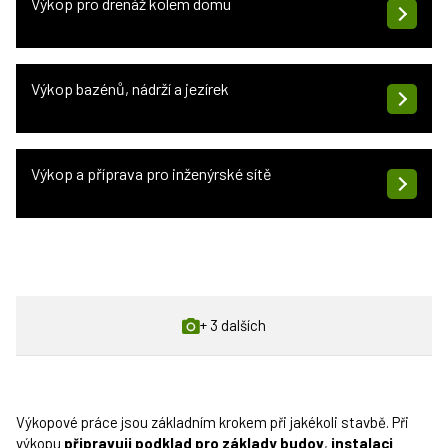
Výkop pro drenáž kolem domu
Výkop bazénů, nádrží a jezírek
Výkop a příprava pro inženýrské sítě
+ 3 dalších
Výkopové práce jsou základním krokem při jakékoli stavbě. Při
výkopu
připravuji podklad pro základy budov
,
instalaci