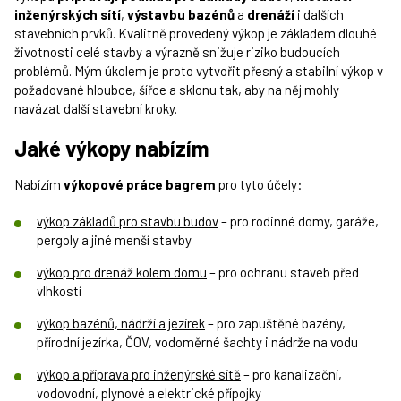
inženýrských sítí
,
výstavbu bazénů
a
drenáží
i dalších
stavebních prvků. Kvalitně provedený výkop je základem dlouhé
životnosti celé stavby a výrazně snižuje riziko budoucích
problémů. Mým úkolem je proto vytvořit přesný a stabilní výkop v
požadované hloubce, šířce a sklonu tak, aby na něj mohly
navázat další stavební kroky.
Jaké výkopy nabízím
Nabízím
výkopové práce bagrem
pro tyto účely:
výkop základů pro stavbu budov
– pro rodinné domy, garáže,
pergoly a jiné menší stavby
výkop pro drenáž kolem domu
– pro ochranu staveb před
vlhkostí
výkop bazénů, nádrží a jezírek
– pro zapuštěné bazény,
přírodní jezírka, ČOV, vodoměrné šachty i nádrže na vodu
výkop a příprava pro inženýrské sítě
– pro kanalizační,
vodovodní, plynové a elektrické přípojky