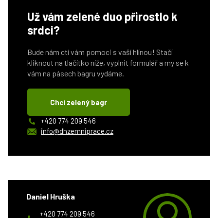
Už vám zelené duo přirostlo k
srdci?
Bude nám ctí vám pomoci s vaší hlínou! Stačí
kliknout na tlačítko níže, vyplnit formulář a my se k
vám na pásech bagru vydáme.
Chci zelený bagr
+420 774 209 546
info@dhzemniprace.cz
Daniel Hruška
+420 774 209 546