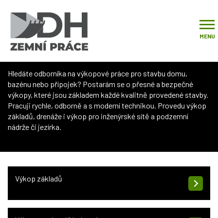
Úvod
Naše služby
Výkopové práce
MENU
Výkopové
práce
Hledáte odborníka na výkopové práce pro stavbu domu,
bazénu nebo přípojek? Postarám se o přesné a bezpečné
výkopy, které jsou základem každé kvalitně provedené stavby.
Pracuji rychle, odborně a s moderní technikou. Provedu výkop
základů, drenáže i výkop pro inženýrské sítě a podzemní
nádrže či jezírka.
Výkop základů