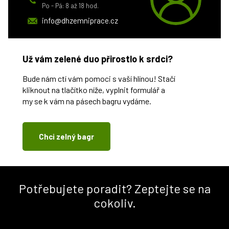
Po - Pá: 8 až 18 hod.
info@dhzemniprace.cz
Už vám zelené duo přirostlo k srdci?
Bude nám ctí vám pomoci s vaší hlínou! Stačí
kliknout na tlačítko níže, vyplnit formulář a
my se k vám na pásech bagru vydáme.
Chci zelný bagr
Potřebujete poradit? Zeptejte se na
cokoliv.