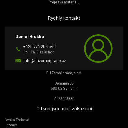
Přeprava materiálu
Rychlý kontakt
Daniel Hruška
+420 774 209 546
Po - Pá: 8 až 18 hod.
info@dhzemniprace.cz
DH Zemní práce, s.r.o.
Semanín 65
560 02 Semanín
IČ: 23443880
Odkud jsou moji zákazníci
Česká Třebová
Litomyšl