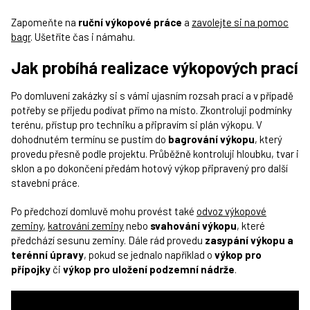
Zapomeňte na
ruční výkopové práce
a
zavolejte si na pomoc
bagr
. Ušetříte čas i námahu.
Jak probíhá realizace výkopových prací
Po domluvení zakázky si s vámi ujasním rozsah prací a v případě
potřeby se přijedu podívat přímo na místo. Zkontroluji podmínky
terénu, přístup pro techniku a připravím si plán výkopu. V
dohodnutém termínu se pustím do
bagrování výkopu
, který
provedu přesně podle projektu. Průběžně kontroluji hloubku, tvar i
sklon a po dokončení předám hotový výkop připravený pro další
stavební práce.
Po předchozí domluvě mohu provést také
odvoz výkopové
zeminy
,
katrování zeminy
nebo
svahování výkopu
, které
předchází sesunu zeminy. Dále rád provedu
zasypání výkopu a
terénní úpravy
, pokud se jednalo například o
výkop pro
přípojky
či
výkop pro uložení podzemní nádrže
.