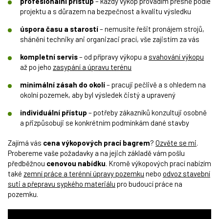
profesionální přístup
– každý výkop provádím přesně podle
projektu a s důrazem na bezpečnost a kvalitu výsledku
úspora času a starostí
– nemusíte řešit pronájem strojů,
shánění techniky ani organizaci prací, vše zajistím za vás
kompletní servis
– od přípravy výkopu a
svahování výkopu
až po jeho
zasypání a úpravu terénu
minimální zásah do okolí
– pracuji pečlivě a s ohledem na
okolní pozemek, aby byl výsledek čistý a upravený
individuální přístup
– potřeby zákazníků konzultuji osobně
a přizpůsobuji se konkrétním podmínkám dané stavby
Zajímá vás
cena výkopových prací bagrem
?
Ozvěte se mi
.
Probereme vaše požadavky a na jejich základě vám pošlu
předběžnou
cenovou nabídku
. Kromě výkopových prací nabízím
také
zemní práce a terénní úpravy pozemku
nebo
odvoz stavební
suti a přepravu sypkého materiálu
pro budoucí práce na
pozemku.