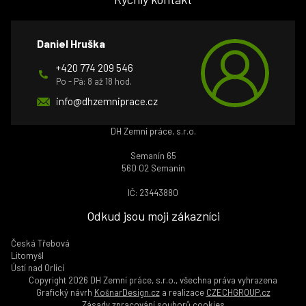
Daniel Hruška
+420 774 209 546
Po - Pá: 8 až 18 hod.
info@dhzemniprace.cz
DH Zemní práce, s.r.o.
Semanín 65
560 02 Semanín
IČ: 23443880
Odkud jsou moji zákazníci
Česká Třebová
Litomyšl
Ústí nad Orlicí
Copyright 2026 DH Zemní práce, s.r.o., všechna práva vyhrazena
Grafický návrh
KošnarDesign.cz
a realizace
CZECHGROUP.cz
Zásady zpracování souborů cookies