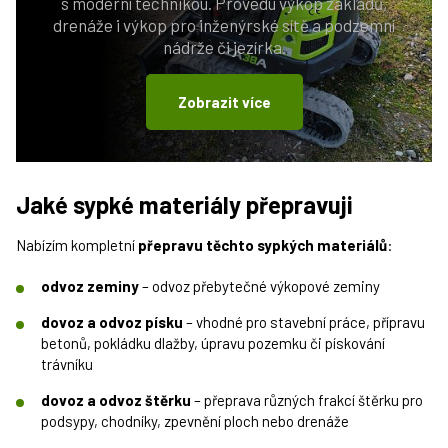
s moderní technikou. Provedu výkop základů,
drenáže i výkop pro inženýrské sítě a podzemní
nádrže či jezírka.
Zobrazit více
Jaké sypké materiály přepravuji
Nabízím kompletní
přepravu těchto sypkých materiálů
:
odvoz zeminy
– odvoz přebytečné výkopové zeminy
dovoz a odvoz písku
– vhodné pro stavební práce, přípravu
betonů, pokládku dlažby, úpravu pozemku či pískování
trávníku
dovoz a odvoz štěrku
– přeprava různých frakcí štěrku pro
podsypy, chodníky, zpevnění ploch nebo drenáže