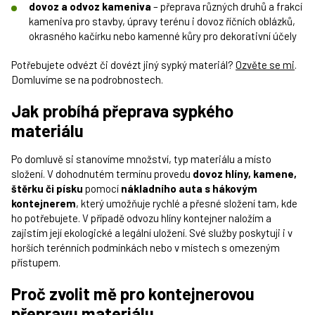
dovoz a odvoz kameniva
– přeprava různých druhů a frakcí
kameniva pro stavby, úpravy terénu i dovoz říčních oblázků,
okrasného kačírku nebo kamenné kůry pro dekorativní účely
Potřebujete odvézt či dovézt jiný sypký materiál?
Ozvěte se mi
.
Domluvíme se na podrobnostech.
Jak probíhá přeprava sypkého
materiálu
Po domluvě si stanovíme množství, typ materiálu a místo
složení. V dohodnutém termínu provedu
dovoz hlíny, kamene,
štěrku či
písku
pomocí
nákladního auta s hákovým
kontejnerem
, který umožňuje rychlé a přesné složení tam, kde
ho potřebujete. V případě odvozu hlíny kontejner naložím a
zajistím její ekologické a legální uložení. Své služby poskytuji i v
horších terénních podmínkách nebo v místech s omezeným
přístupem.
Proč zvolit mě pro kontejnerovou
přepravu materiálu