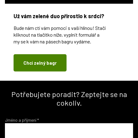
Už vám zelené duo přirostlo k srdci?
Bude nám ctí vám pomoci s vaší hlínou! Stačí
kliknout na tlačítko níže, vyplnit formulář a
my se k vám na pásech bagru vydáme.
Chci zelný bagr
Potřebujete poradit? Zeptejte se na
cokoliv.
Jméno a příjmení
*