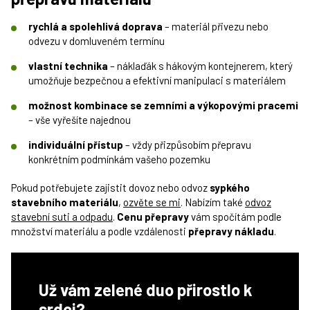
rychlá a spolehlivá doprava
– materiál přivezu nebo
odvezu v domluveném termínu
vlastní technika
– náklaďák s hákovým kontejnerem, který
umožňuje bezpečnou a efektivní manipulaci s materiálem
možnost kombinace se zemními a výkopovými pracemi
– vše vyřešíte najednou
individuální přístup
– vždy přizpůsobím přepravu
konkrétním podmínkám vašeho pozemku
Pokud potřebujete zajistit dovoz nebo odvoz
sypkého
stavebního materiálu
,
ozvěte se mi
. Nabízím také
odvoz
stavební suti a odpadu
.
Cenu přepravy
vám spočítám podle
množství materiálu a podle vzdálenosti
přepravy nákladu
.
Už vám zelené duo přirostlo k
srdci?