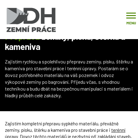
Úvod
Naše služby
Přeprava materiálu
Přeprava zeminy, písku, štěrku a kameniva
MENU
Přeprava
zeminy, písku, štěrku a
kameniva
Zajistím rychlou a spolehlivou přepravu zeminy, písku, štěrku a
kameniva pro stavební práce i terénní úpravy. Postarám se o
dovoz potřebného materiálu na váš pozemek i odvoz
výkopové zeminy po bagrování. Přijedu včas, s vhodnou
technikou a budu dbát na bezpečnou manipulaci s materiálem i
hladký průběh celé zakázky.
Zajistím kompletní přepravu sypkého materiálu, převážně
zeminy, písku, štěrku a kameniva pro stavební práce i
terénní
úpravy
. Dovoz těchto materiálů je nezbytný při zakládání staveb,