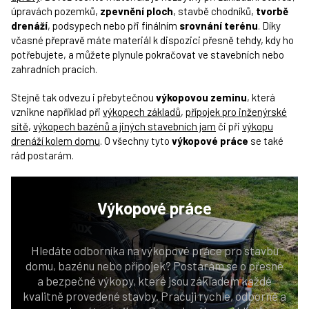
úpravách pozemků,
zpevnění ploch
, stavbě chodníků,
tvorbě
drenáží
, podsypech nebo při finálním
srovnání terénu
. Díky
včasné přepravě máte materiál k dispozici přesně tehdy, kdy ho
potřebujete, a můžete plynule pokračovat ve stavebních nebo
zahradních pracích.
Stejně tak odvezu i přebytečnou
výkopovou zeminu
, která
vznikne například při
výkopech základů
,
přípojek pro inženýrské
sítě
,
výkopech bazénů a jiných stavebních jam
či při
výkopu
drenáží kolem domu
. O všechny tyto
výkopové práce
se také
rád postarám.
Výkopové
práce
Hledáte odborníka na výkopové práce pro stavbu
domu, bazénu nebo přípojek? Postarám se o přesné
a bezpečné výkopy, které jsou základem každé
kvalitně provedené stavby. Pracuji rychle, odborně a