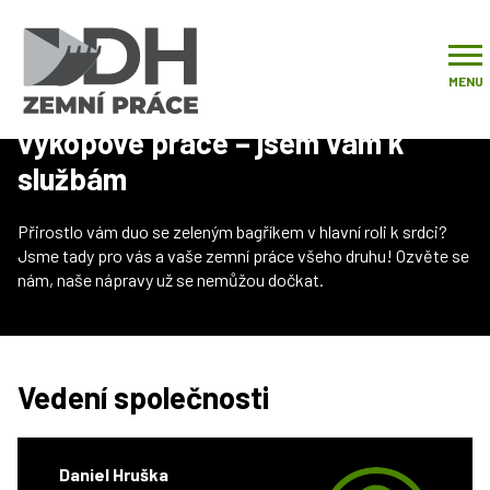
Úvod
Kontakty
MENU
Drenážní trubky, autodoprava či
výkopové práce – jsem vám k
službám
Přirostlo vám duo se zeleným bagříkem v hlavní roli k srdci?
Jsme tady pro vás a vaše zemní práce všeho druhu! Ozvěte se
nám, naše nápravy už se nemůžou dočkat.
Vedení společnosti
Daniel Hruška