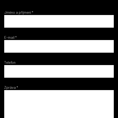
Jméno a příjmení
*
E-mail
*
Telefon
Zpráva
*