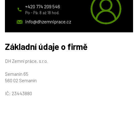
+420 774 209 546
Po - Pá: 8 až 18 hod.
info@dhzemniprace.cz
Základní údaje o firmě
DH Zemní práce, s.r.o.
Semanín 65
560 02 Semanín
IČ: 23443880