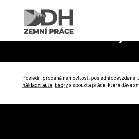
Úvod
O mně
Ze světa realit do ráje hlíny a strojů
Ze světa realit do ráje h
Poslední prodaná nemovitost, poslední odevzdané klíč
nákladní auta
,
bagry
a spousta práce, která dává smys