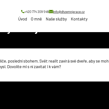
+420 774 209 546
info@dhzemniprace.cz
Úvod
O mně
Naše služby
Kontakty
líny a strojů
e, poslední sbohem. Svět realit zavírá své dveře, aby se mohly
l. Dovolíte mi s ní zavítat i k vám?