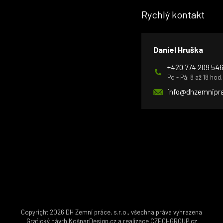
Rychlý kontakt
Daniel Hruška
+420 774 209 54
Po - Pá: 8 až 18 hod.
info@dhzemnipra
Copyright 2026 DH Zemní práce, s.r.o., všechna práva vyhrazena
Grafický návrh
KošnarDesign.cz
a realizace
CZECHGROUP.cz