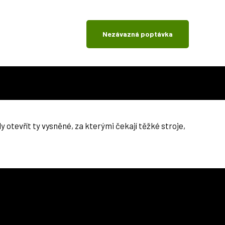
Nezávazná poptávka
 otevřít ty vysněné, za kterými čekají těžké stroje,